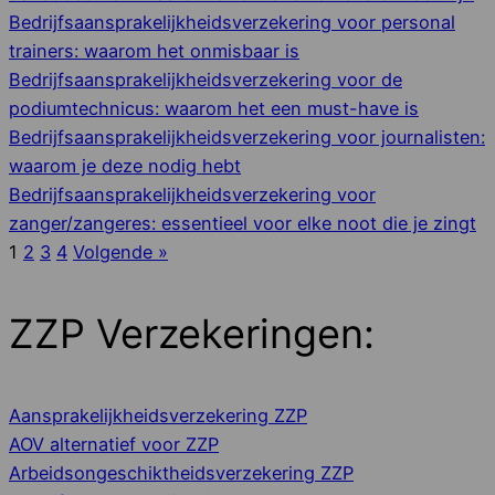
Bedrijfsaansprakelijkheidsverzekering voor personal
trainers: waarom het onmisbaar is
Bedrijfsaansprakelijkheidsverzekering voor de
podiumtechnicus: waarom het een must-have is
Bedrijfsaansprakelijkheidsverzekering voor journalisten:
waarom je deze nodig hebt
Bedrijfsaansprakelijkheidsverzekering voor
zanger/zangeres: essentieel voor elke noot die je zingt
1
2
3
4
Volgende »
ZZP Verzekeringen:
Aansprakelijkheids­­verzekering ZZP
AOV alternatief voor ZZP
Arbeidsongeschiktheidsverzekering ZZP