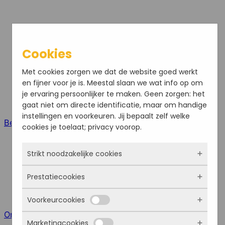
Cookies
Met cookies zorgen we dat de website goed werkt
en fijner voor je is. Meestal slaan we wat info op om
je ervaring persoonlijker te maken. Geen zorgen: het
gaat niet om directe identificatie, maar om handige
instellingen en voorkeuren. Jij bepaalt zelf welke
Bel ons
cookies je toelaat; privacy voorop.
Strikt noodzakelijke cookies
Prestatiecookies
Deze cookies zorgen ervoor dat de website
überhaupt werkt. Ze zijn dus altijd actief en
Voorkeurcookies
kunnen niet worden uitgezet. Meestal worden
Met deze cookies zien we hoe vaak onze site
ze alleen geplaatst als jij iets doet, zoals
Online meeting
bezocht wordt, waar bezoekers vandaan
Marketingcookies
inloggen, een formulier invullen of je