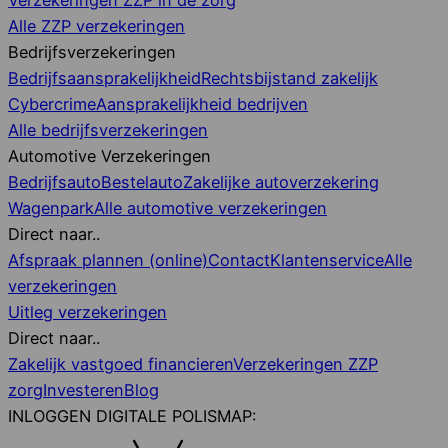
Alle ZZP verzekeringen
Bedrijfsverzekeringen
Bedrijfsaansprakelijkheid
Rechtsbijstand zakelijk
Cybercrime
Aansprakelijkheid bedrijven
Alle bedrijfsverzekeringen
Automotive Verzekeringen
Bedrijfsauto
Bestelauto
Zakelijke autoverzekering
Wagenpark
Alle automotive verzekeringen
Direct naar..
Afspraak plannen (online)
Contact
Klantenservice
Alle
verzekeringen
Uitleg verzekeringen
Direct naar..
Zakelijk vastgoed financieren
Verzekeringen ZZP
zorg
Investeren
Blog
INLOGGEN DIGITALE POLISMAP: