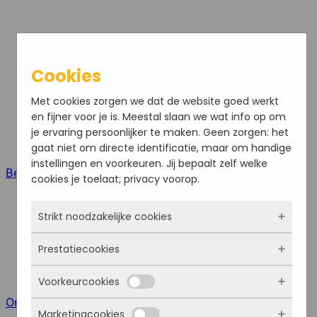
Cookies
Met cookies zorgen we dat de website goed werkt
en fijner voor je is. Meestal slaan we wat info op om
je ervaring persoonlijker te maken. Geen zorgen: het
gaat niet om directe identificatie, maar om handige
instellingen en voorkeuren. Jij bepaalt zelf welke
Bel ons
cookies je toelaat; privacy voorop.
Strikt noodzakelijke cookies
Prestatiecookies
Deze cookies zorgen ervoor dat de website
überhaupt werkt. Ze zijn dus altijd actief en
Voorkeurcookies
kunnen niet worden uitgezet. Meestal worden
Met deze cookies zien we hoe vaak onze site
ze alleen geplaatst als jij iets doet, zoals
Online meeting
bezocht wordt, waar bezoekers vandaan
Marketingcookies
inloggen, een formulier invullen of je