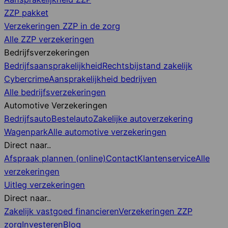
ZZP pakket
Verzekeringen ZZP in de zorg
Alle ZZP verzekeringen
Bedrijfsverzekeringen
Bedrijfsaansprakelijkheid
Rechtsbijstand zakelijk
Cybercrime
Aansprakelijkheid bedrijven
Alle bedrijfsverzekeringen
Automotive Verzekeringen
Bedrijfsauto
Bestelauto
Zakelijke autoverzekering
Wagenpark
Alle automotive verzekeringen
Direct naar..
Afspraak plannen (online)
Contact
Klantenservice
Alle
verzekeringen
Uitleg verzekeringen
Direct naar..
Zakelijk vastgoed financieren
Verzekeringen ZZP
zorg
Investeren
Blog