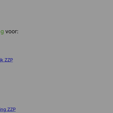
ng
voor:
jk ZZP
ing ZZP