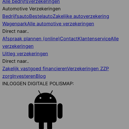
Alle bedrijfsverzekeringen
Automotive Verzekeringen
Bedrijfsauto
Bestelauto
Zakelijke autoverzekering
Wagenpark
Alle automotive verzekeringen
Direct naar..
Afspraak plannen (online)
Contact
Klantenservice
Alle
verzekeringen
Uitleg verzekeringen
Direct naar..
Zakelijk vastgoed financieren
Verzekeringen ZZP
zorg
Investeren
Blog
INLOGGEN DIGITALE POLISMAP: