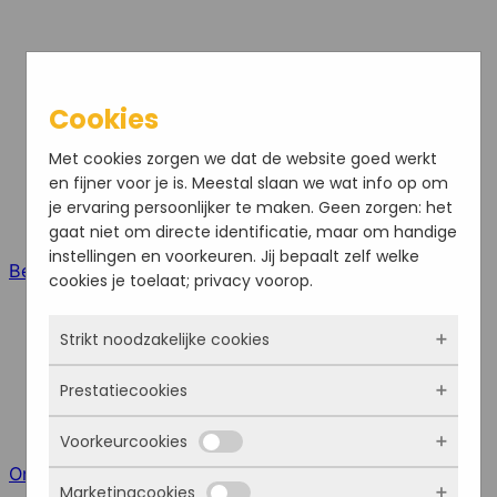
Cookies
Met cookies zorgen we dat de website goed werkt
en fijner voor je is. Meestal slaan we wat info op om
je ervaring persoonlijker te maken. Geen zorgen: het
gaat niet om directe identificatie, maar om handige
instellingen en voorkeuren. Jij bepaalt zelf welke
Bel ons
cookies je toelaat; privacy voorop.
Strikt noodzakelijke cookies
Prestatiecookies
Deze cookies zorgen ervoor dat de website
überhaupt werkt. Ze zijn dus altijd actief en
Voorkeurcookies
kunnen niet worden uitgezet. Meestal worden
Met deze cookies zien we hoe vaak onze site
ze alleen geplaatst als jij iets doet, zoals
Online meeting
bezocht wordt, waar bezoekers vandaan
Marketingcookies
inloggen, een formulier invullen of je