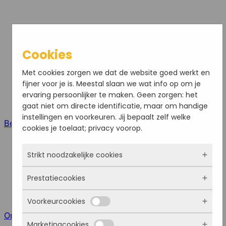
Cookies
Met cookies zorgen we dat de website goed werkt en
fijner voor je is. Meestal slaan we wat info op om je
ervaring persoonlijker te maken. Geen zorgen: het
gaat niet om directe identificatie, maar om handige
instellingen en voorkeuren. Jij bepaalt zelf welke
Bel ons
cookies je toelaat; privacy voorop.
Strikt noodzakelijke cookies
Prestatiecookies
Deze cookies zorgen ervoor dat de website
überhaupt werkt. Ze zijn dus altijd actief en
Voorkeurcookies
kunnen niet worden uitgezet. Meestal worden
Met deze cookies zien we hoe vaak onze site
ze alleen geplaatst als jij iets doet, zoals
Online meeting
bezocht wordt, waar bezoekers vandaan komen
Marketingcookies