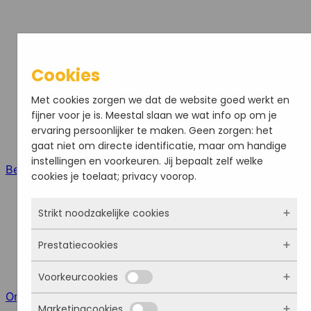
Cookies
Met cookies zorgen we dat de website goed werkt en
fijner voor je is. Meestal slaan we wat info op om je
ervaring persoonlijker te maken. Geen zorgen: het
gaat niet om directe identificatie, maar om handige
instellingen en voorkeuren. Jij bepaalt zelf welke
Bel ons
cookies je toelaat; privacy voorop.
Strikt noodzakelijke cookies
Prestatiecookies
Deze cookies zorgen ervoor dat de website
überhaupt werkt. Ze zijn dus altijd actief en
Voorkeurcookies
kunnen niet worden uitgezet. Meestal worden ze
Met deze cookies zien we hoe vaak onze site
Online meeting
alleen geplaatst als jij iets doet, zoals inloggen,
bezocht wordt, waar bezoekers vandaan komen
Marketingcookies