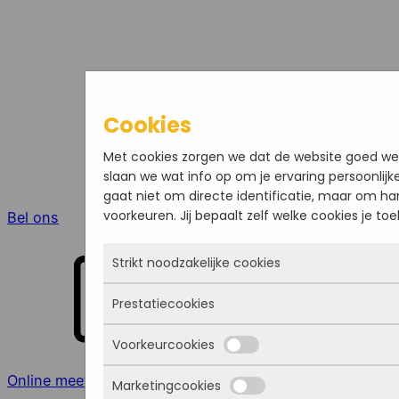
Cookies
Met cookies zorgen we dat de website goed werkt
slaan we wat info op om je ervaring persoonlij
gaat niet om directe identificatie, maar om han
voorkeuren. Jij bepaalt zelf welke cookies je toe
Bel ons
Strikt noodzakelijke cookies
Prestatiecookies
Deze cookies zorgen ervoor dat de website ü
altijd actief en kunnen niet worden uitgezet
Voorkeurcookies
geplaatst als jij iets doet, zoals inloggen, een
Met deze cookies zien we hoe vaak onze sit
privacyvoorkeuren opslaan. Je kunt je browser
bezoekers vandaan komen en welke pagina’s 
Online meeting
Marketingcookies
cookies blokkeert of je waarschuwt, maar da
de website blijven verbeteren. Alles wat we
Deze cookies onthouden jouw voorkeuren. Bi