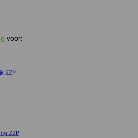
ng
voor:
jk ZZP
ing ZZP