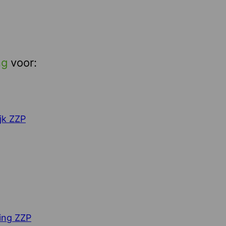
ng
voor:
jk ZZP
ing ZZP