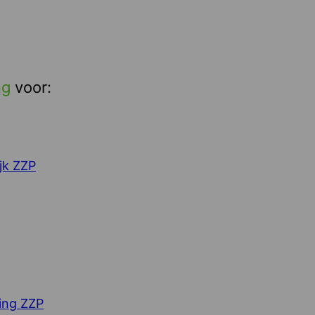
ng
voor:
jk ZZP
ing ZZP